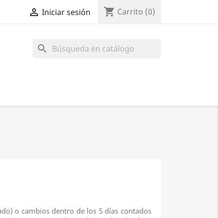
shopping_cart

Carrito
(0)
Iniciar sesión
search
ado) o cambios dentro de los 5 días contados