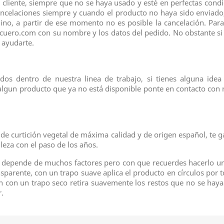
el cliente, siempre que no se haya usado y esté en perfectas cond
ancelaciones siempre y cuando el producto no haya sido enviado,
no, a partir de ese momento no es posible la cancelación. Para
elcuero.com con su nombre y los datos del pedido. No obstante si
 ayudarte.
os dentro de nuestra linea de trabajo, si tienes alguna idea
ó algun producto que ya no está disponible ponte en contacto con
s de curtición vegetal de máxima calidad y de origen español, t
leza con el paso de los años.
o depende de muchos factores pero con que recuerdes hacerlo un 
nsparente, con un trapo suave aplica el producto en círculos por 
ión con un trapo seco retira suavemente los restos que no se ha
r.